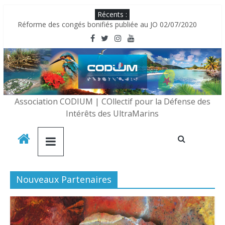
Récents :
Réforme des congés bonifiés publiée au JO 02/07/2020
20 décembre 2020
Les réunionnais seraient des « ressortissants étrangers » ?
LE CODIUM RECRUTE DES BÉNÉVOLES
Le CODIUM partenaire de la CAISSE D’EPARGNE IDF
Association CODIUM | COllectif pour la Défense des
Intérêts des UltraMarins
Nouveaux Partenaires