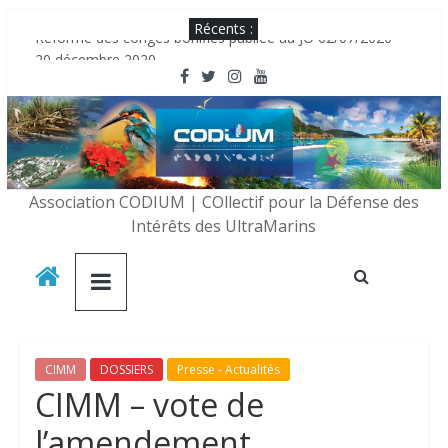
Récents :
Réforme des congés bonifiés publiée au JO 02/07/2020
20 décembre 2020
Les réunionnais seraient des « ressortissants étrangers » ?
LE CODIUM RECRUTE DES BÉNÉVOLES
Le CODIUM partenaire de la CAISSE D’EPARGNE IDF
Association CODIUM | COllectif pour la Défense des
Intérêts des UltraMarins
CIMM
DOSSIERS
Presse - Actualités
CIMM – vote de
l’amendement