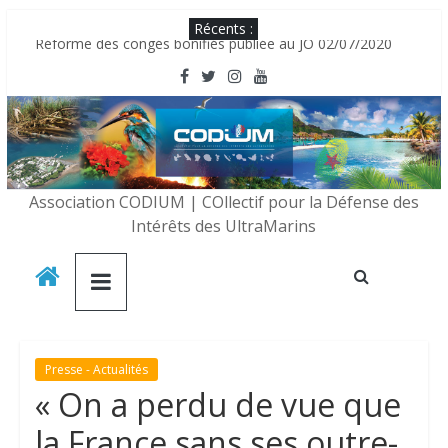
Récents :
Réforme des congés bonifiés publiée au JO 02/07/2020
20 décembre 2020
Les réunionnais seraient des « ressortissants étrangers » ?
LE CODIUM RECRUTE DES BÉNÉVOLES
Le CODIUM partenaire de la CAISSE D’EPARGNE IDF
Association CODIUM | COllectif pour la Défense des
Intérêts des UltraMarins
Presse - Actualités
« On a perdu de vue que
la France sans ses outre-